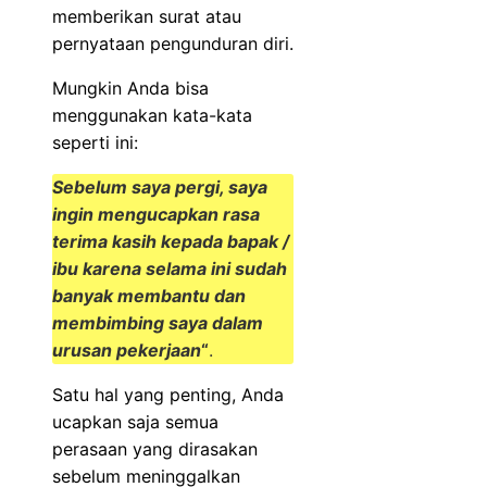
memberikan surat atau
pernyataan pengunduran diri.
Mungkin Anda bisa
menggunakan kata-kata
seperti ini:
Sebelum saya pergi, saya
ingin mengucapkan rasa
terima kasih kepada bapak /
ibu karena selama ini sudah
banyak membantu dan
membimbing saya dalam
urusan pekerjaan
“
.
Satu hal yang penting, Anda
ucapkan saja semua
perasaan yang dirasakan
sebelum meninggalkan