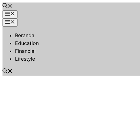
Langsung
ke
Menu
isi
Menu
Beranda
Education
Financial
Lifestyle