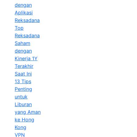
dengan
Aplikasi
Reksadana
Top
Reksadana
Saham
dengan
Kinerja 1Y
Terakhir
Saat Ini
13 Tips
Penting
untuk
Liburan
yang Aman
ke Hong
Kong
VPN